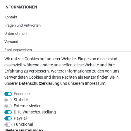
INFORMATIONEN
Kontakt
Fragen und Antworten
Unternehmen
Versand
Zahlungsweisen
Wir nutzen Cookies auf unserer Website. Einige von diesen sind
essenziell, während andere uns helfen, diese Website und Ihre
ZAHLUNGSARTEN / VERSAND
Erfahrung zu verbessern. Weitere Informationen zu den von uns
verwendeten Cookies und Ihren Rechten als Nutzer finden Sie in
Paypal
unserer
Daten­schutz­erklärung
und unserem
Impressum
.
VISA / Mastercard
Essenziell
Vorkasse
Statistik
DHL
Externe Medien
DHL Wunschzustellung
Deutsche Post
PayPal
Funktional
Bei Fragen wenden Sie sich direkt an unser Service-Team.
Weitere Einstellungen