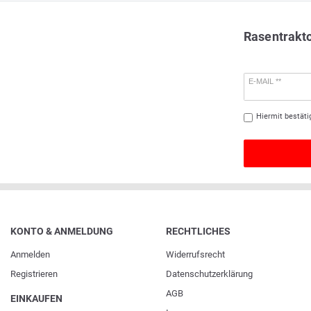
Rasentrakt
E-MAIL **
Hiermit bestäti
KONTO & ANMELDUNG
RECHTLICHES
Anmelden
Widerrufs­recht
Registrieren
Daten­schutz­erklärung
AGB
EINKAUFEN