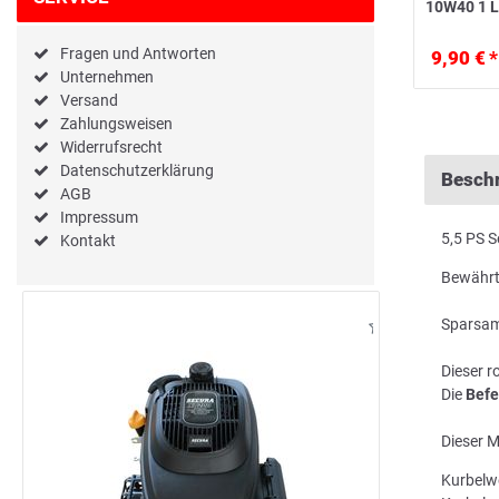
10W40 1 L
Fragen und Antworten
9,90 € *
Unternehmen
Versand
Zahlungsweisen
Widerrufsrecht
Datenschutzerklärung
Besch
AGB
Impressum
5,5 PS 
Kontakt
Bewährte
Sparsam,
Dieser 
Die
Befe
Dieser M
Kurbelwe