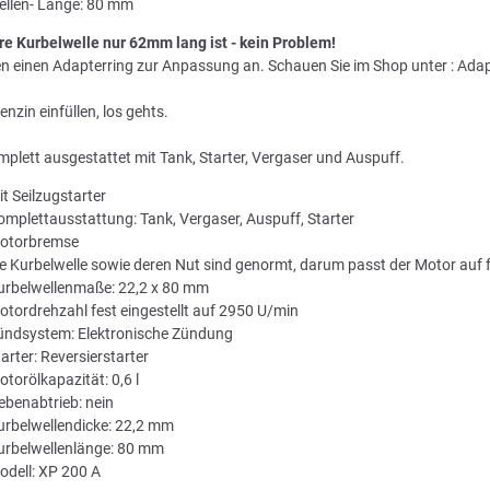
ellen- Länge: 80 mm
re Kurbelwelle nur 62mm lang ist - kein Problem!
en einen Adapterring zur Anpassung an. Schauen Sie im Shop unter : Adap
enzin einfüllen, los gehts.
omplett ausgestattet mit Tank, Starter, Vergaser und Auspuff.
it Seilzugstarter
omplettausstattung: Tank, Vergaser, Auspuff, Starter
otorbremse
ie Kurbelwelle sowie deren Nut sind genormt, darum passt der Motor auf
urbelwellenmaße: 22,2 x 80 mm
otordrehzahl fest eingestellt auf 2950 U/min
ündsystem: Elektronische Zündung
arter: Reversierstarter
otorölkapazität: 0,6 l
ebenabtrieb: nein
urbelwellendicke: 22,2 mm
urbelwellenlänge: 80 mm
odell: XP 200 A