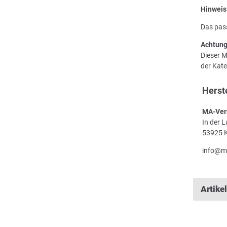
Hinweis
Das pass
Achtung
Dieser M
der Kate
Herst
MA-Ver
In der 
53925 K
info@m
Artike