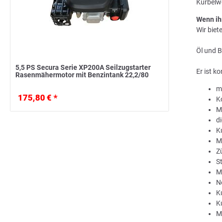
Kurbelw
Wenn ih
Wir biet
Öl und B
5,5 PS Secura Serie XP200A Seilzugstarter
Er ist k
Rasenmähermotor mit Benzintank 22,2/80
m
175,80 € *
K
M
d
K
M
Z
St
M
N
K
K
M