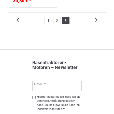
30,80 € *
1
2
3
Rasentraktoren-
Motoren – Newsletter
E-MAIL **
Hiermit bestätige ich, dass ich die
Daten­schutz­erklärung
gelesen
habe. Meine Einwilligung kann ich
jederzeit widerrufen.**