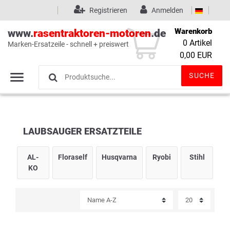
Registrieren
Anmelden
Warenkorb
www.
rasentraktoren-motoren
.de
0
Artikel
Marken-Ersatzeile - schnell + preiswert
Wunschliste
(0)
0,00 EUR
SUCHE
LAUBSAUGER ERSATZTEILE
AL-
Floraself
Husqvarna
Ryobi
Stihl
KO