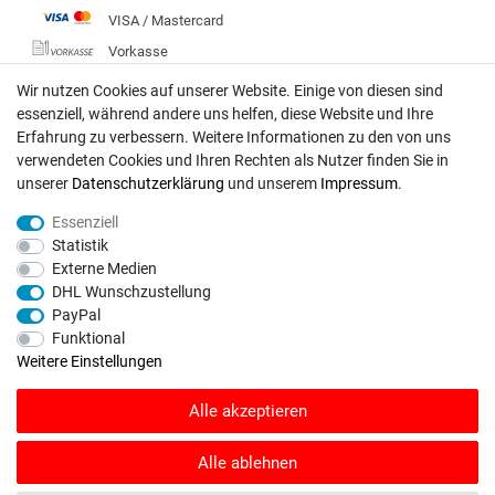
VISA / Mastercard
Vorkasse
DHL
Wir nutzen Cookies auf unserer Website. Einige von diesen sind
essenziell, während andere uns helfen, diese Website und Ihre
Deutsche Post
Erfahrung zu verbessern. Weitere Informationen zu den von uns
verwendeten Cookies und Ihren Rechten als Nutzer finden Sie in
Bei Fragen wenden Sie sich direkt an unser Service-Team.
unserer
Daten­schutz­erklärung
und unserem
Impressum
.
Montag - Freitag, 09:00 - 18:00
Essenziell
info@rasentraktoren-motoren.de
Statistik
Externe Medien
MA-Versand GmbH, 53925 Kall, In der Laach 1-3
DHL Wunschzustellung
PayPal
Funktional
Weitere Einstellungen
Unser Unternehmen sammelt über den unabhängigen Dienstleister
Alle akzeptieren
SHOPVOTE Bewertungen. SHOPVOTE setzt automatische und manuelle
Maßnahmen ein, um Bewertungen zu verifizieren.
Informationen zur Echtheit
von Kundenbewertungen auf SHOPVOTE finden Sie hier
.
Alle ablehnen