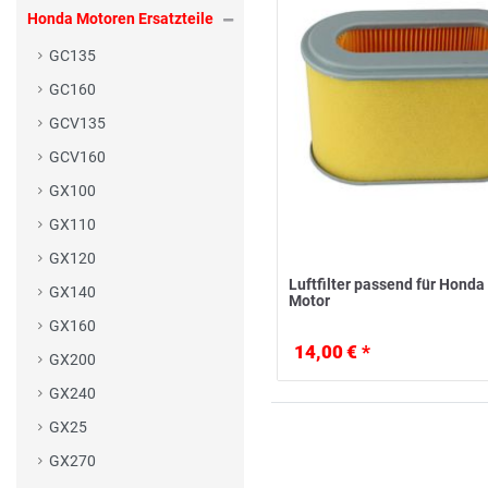
Honda Motoren Ersatzteile
GC135
GC160
GCV135
GCV160
GX100
GX110
GX120
Luftfilter passend für Hond
GX140
Motor
GX160
14,00 € *
GX200
GX240
GX25
GX270