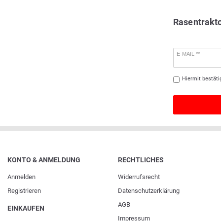
Rasentrakt
E-MAIL **
Hiermit bestäti
KONTO & ANMELDUNG
RECHTLICHES
Anmelden
Widerrufs­recht
Registrieren
Daten­schutz­erklärung
AGB
EINKAUFEN
Impressum