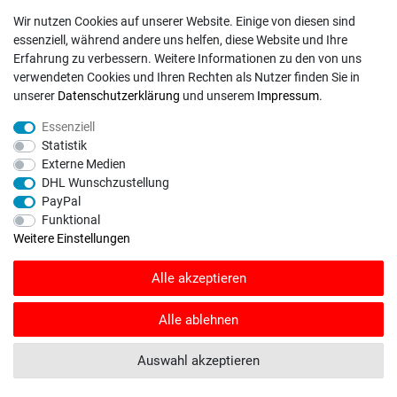
DHL
Wir nutzen Cookies auf unserer Website. Einige von diesen sind
essenziell, während andere uns helfen, diese Website und Ihre
Deutsche Post
Erfahrung zu verbessern. Weitere Informationen zu den von uns
verwendeten Cookies und Ihren Rechten als Nutzer finden Sie in
Bei Fragen wenden Sie sich direkt an unser Service-Team.
unserer
Daten­schutz­erklärung
und unserem
Impressum
.
Montag - Freitag, 09:00 - 18:00
Essenziell
info@rasentraktoren-motoren.de
Statistik
Externe Medien
MA-Versand GmbH, 53925 Kall, In der Laach 1-3
DHL Wunschzustellung
PayPal
Funktional
Weitere Einstellungen
Unser Unternehmen sammelt über den unabhängigen Dienstleister
Alle akzeptieren
SHOPVOTE Bewertungen. SHOPVOTE setzt automatische und manuelle
Maßnahmen ein, um Bewertungen zu verifizieren.
Informationen zur Echtheit
von Kundenbewertungen auf SHOPVOTE finden Sie hier
.
Alle ablehnen
© Copyright 2026 | Alle Rechte vorbehalten. - Rasentraktoren-Motoren | Realisation
Auswahl akzeptieren
colornativ /