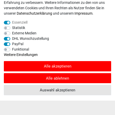
Erfahrung zu verbessern. Weitere Informationen zu den von uns
verwendeten Cookies und Ihren Rechten als Nutzer finden Sie in
unserer
Daten­schutz­erklärung
und unserem
Impressum
.
INFORMATIONEN
Essenziell
Kontakt
Statistik
Externe Medien
Fragen und Antworten
DHL Wunschzustellung
Unternehmen
PayPal
Versand
Funktional
Weitere Einstellungen
Zahlungsweisen
Alle akzeptieren
ZAHLUNGSARTEN / VERSAND
Alle ablehnen
Paypal
Auswahl akzeptieren
VISA / Mastercard
Vorkasse
DHL
Deutsche Post