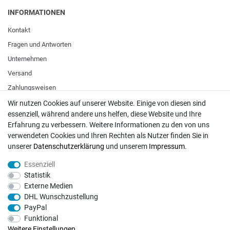
INFORMATIONEN
Kontakt
Fragen und Antworten
Unternehmen
Versand
Zahlungsweisen
Wir nutzen Cookies auf unserer Website. Einige von diesen sind
essenziell, während andere uns helfen, diese Website und Ihre
ZAHLUNGSARTEN / VERSAND
Erfahrung zu verbessern. Weitere Informationen zu den von uns
verwendeten Cookies und Ihren Rechten als Nutzer finden Sie in
Paypal
unserer
Daten­schutz­erklärung
und unserem
Impressum
.
VISA / Mastercard
Essenziell
Vorkasse
Statistik
DHL
Externe Medien
DHL Wunschzustellung
Deutsche Post
PayPal
Funktional
Bei Fragen wenden Sie sich direkt an unser Service-Team.
Weitere Einstellungen