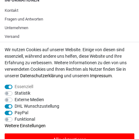
Kontakt
Fragen und Antworten
Unternehmen
Versand
Zahlungsweisen
Wir nutzen Cookies auf unserer Website. Einige von diesen sind
essenziell, während andere uns helfen, diese Website und Ihre
Erfahrung zu verbessern. Weitere Informationen zu den von uns
ZAHLUNGSARTEN / VERSAND
verwendeten Cookies und Ihren Rechten als Nutzer finden Sie in
unserer
Daten­schutz­erklärung
und unserem
Impressum
.
Paypal
VISA / Mastercard
Essenziell
Statistik
Vorkasse
Externe Medien
DHL
DHL Wunschzustellung
Deutsche Post
PayPal
Funktional
Weitere Einstellungen
Bei Fragen wenden Sie sich direkt an unser Service-Team.
Montag - Freitag, 09:00 - 18:00