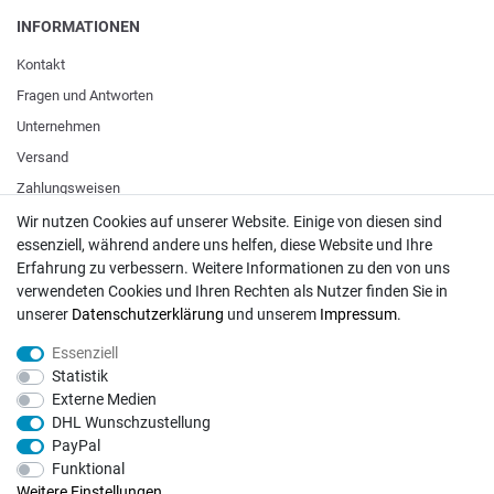
INFORMATIONEN
Kontakt
Fragen und Antworten
Unternehmen
Versand
Zahlungsweisen
Wir nutzen Cookies auf unserer Website. Einige von diesen sind
essenziell, während andere uns helfen, diese Website und Ihre
ZAHLUNGSARTEN / VERSAND
Erfahrung zu verbessern. Weitere Informationen zu den von uns
verwendeten Cookies und Ihren Rechten als Nutzer finden Sie in
Paypal
unserer
Daten­schutz­erklärung
und unserem
Impressum
.
VISA / Mastercard
Essenziell
Vorkasse
Statistik
DHL
Externe Medien
DHL Wunschzustellung
Deutsche Post
PayPal
Funktional
Bei Fragen wenden Sie sich direkt an unser Service-Team.
Weitere Einstellungen