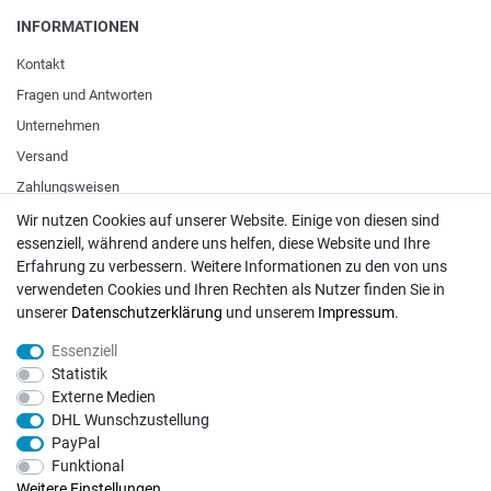
INFORMATIONEN
Kontakt
Fragen und Antworten
Unternehmen
Versand
Zahlungsweisen
Wir nutzen Cookies auf unserer Website. Einige von diesen sind
essenziell, während andere uns helfen, diese Website und Ihre
ZAHLUNGSARTEN / VERSAND
Erfahrung zu verbessern. Weitere Informationen zu den von uns
verwendeten Cookies und Ihren Rechten als Nutzer finden Sie in
Paypal
unserer
Daten­schutz­erklärung
und unserem
Impressum
.
VISA / Mastercard
Essenziell
Vorkasse
Statistik
DHL
Externe Medien
DHL Wunschzustellung
Deutsche Post
PayPal
Funktional
Bei Fragen wenden Sie sich direkt an unser Service-Team.
Weitere Einstellungen