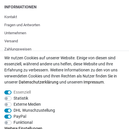
INFORMATIONEN
Kontakt
Fragen und Antworten
Unternehmen
Versand
Zahlungsweisen
Wir nutzen Cookies auf unserer Website. Einige von diesen sind
essenziell, während andere uns helfen, diese Website und Ihre
ZAHLUNGSARTEN / VERSAND
Erfahrung zu verbessern. Weitere Informationen zu den von uns
verwendeten Cookies und Ihren Rechten als Nutzer finden Sie in
Paypal
unserer
Daten­schutz­erklärung
und unserem
Impressum
.
VISA / Mastercard
Essenziell
Vorkasse
Statistik
DHL
Externe Medien
DHL Wunschzustellung
Deutsche Post
PayPal
Funktional
Bei Fragen wenden Sie sich direkt an unser Service-Team.
Weitere Einstellungen