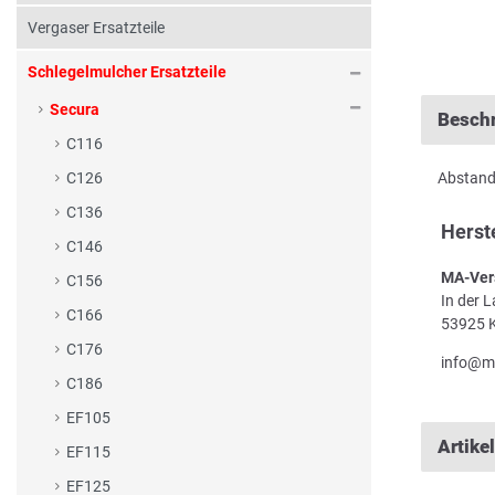
Vergaser Ersatzteile
Schlegelmulcher Ersatzteile
Secura
Besch
C116
Abstands
C126
C136
Herst
C146
MA-Ver
C156
In der 
C166
53925 K
C176
info@m
C186
EF105
Artike
EF115
EF125