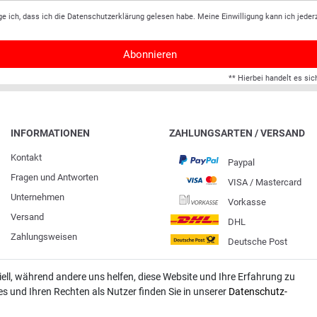
ge ich, dass ich die
Daten­schutz­erklärung
gelesen habe. Meine Einwilligung kann ich jederz
Abonnieren
** Hierbei handelt es sic
INFORMATIONEN
ZAHLUNGSARTEN / VERSAND
Kontakt
Paypal
Fragen und Antworten
VISA / Mastercard
Unternehmen
Vorkasse
Versand
DHL
Zahlungsweisen
Deutsche Post
iell, während andere uns helfen, diese Website und Ihre Erfahrung zu
 und Ihren Rechten als Nutzer finden Sie in unserer
Daten­schutz­
rtungen. SHOPVOTE setzt automatische und manuelle Maßnahmen ein, um Bewertungen z