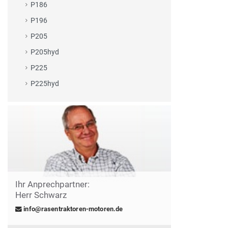
P186
P196
P205
P205hyd
P225
P225hyd
Ihr Anprechpartner:
Herr Schwarz
info@rasentraktoren-motoren.de