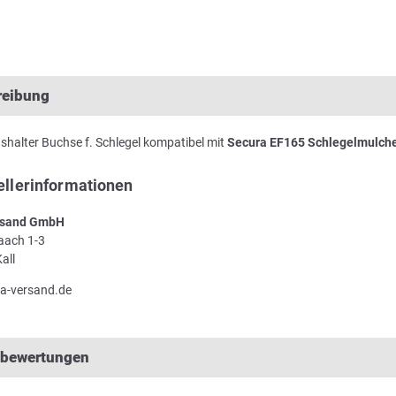
reibung
halter Buchse f. Schlegel kompatibel mit
Secura EF165 Schlegelmulch
ellerinformationen
sand GmbH
Laach 1-3
all
a-versand.de
lbewertungen