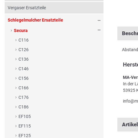
Vergaser Ersatzteile
Schlegelmulcher Ersatzteile
Secura
Besch
C116
Abstands
C126
C136
Herst
C146
MA-Ver
C156
In der 
C166
53925 K
C176
info@m
C186
EF105
Artike
EF115
EF125