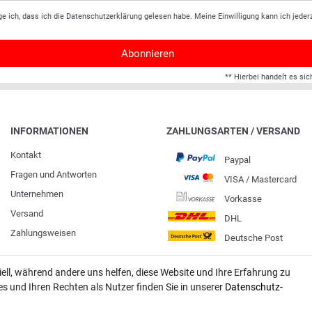
ge ich, dass ich die
Daten­schutz­erklärung
gelesen habe. Meine Einwilligung kann ich jederz
Abonnieren
** Hierbei handelt es sic
INFORMATIONEN
ZAHLUNGSARTEN / VERSAND
Kontakt
Paypal
Fragen und Antworten
VISA / Mastercard
Unternehmen
Vorkasse
Versand
DHL
Zahlungsweisen
Deutsche Post
iell, während andere uns helfen, diese Website und Ihre Erfahrung zu
 und Ihren Rechten als Nutzer finden Sie in unserer
Daten­schutz­
rtungen. SHOPVOTE setzt automatische und manuelle Maßnahmen ein, um Bewertungen z