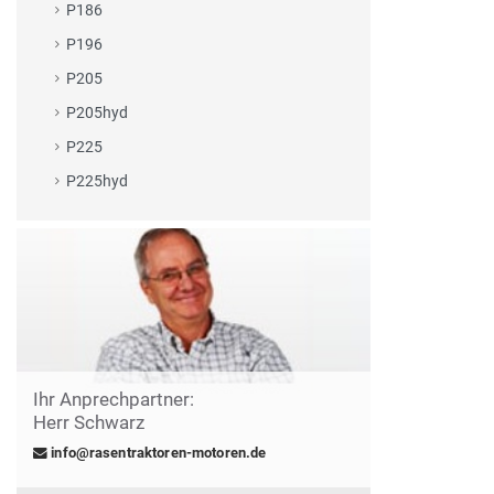
P186
P196
P205
P205hyd
P225
P225hyd
Ihr Anprechpartner:
Herr Schwarz
info@rasentraktoren-motoren.de