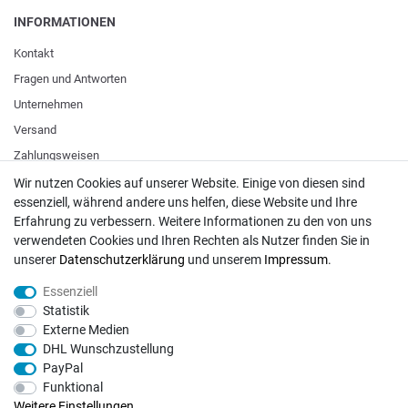
INFORMATIONEN
Kontakt
Fragen und Antworten
Unternehmen
Versand
Zahlungsweisen
Wir nutzen Cookies auf unserer Website. Einige von diesen sind
essenziell, während andere uns helfen, diese Website und Ihre
ZAHLUNGSARTEN / VERSAND
Erfahrung zu verbessern. Weitere Informationen zu den von uns
verwendeten Cookies und Ihren Rechten als Nutzer finden Sie in
Paypal
unserer
Daten­schutz­erklärung
und unserem
Impressum
.
VISA / Mastercard
Essenziell
Vorkasse
Statistik
DHL
Externe Medien
DHL Wunschzustellung
Deutsche Post
PayPal
Funktional
Bei Fragen wenden Sie sich direkt an unser Service-Team.
Weitere Einstellungen