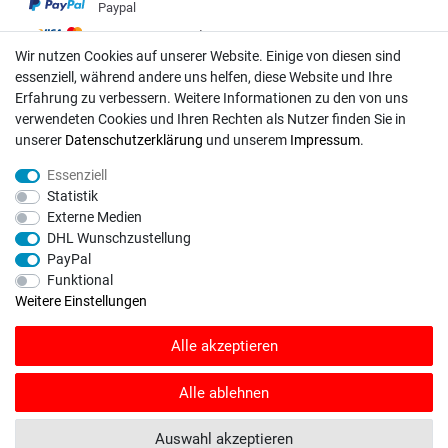
Paypal
VISA / Mastercard
Wir nutzen Cookies auf unserer Website. Einige von diesen sind
Vorkasse
essenziell, während andere uns helfen, diese Website und Ihre
DHL
Erfahrung zu verbessern. Weitere Informationen zu den von uns
verwendeten Cookies und Ihren Rechten als Nutzer finden Sie in
Deutsche Post
unserer
Daten­schutz­erklärung
und unserem
Impressum
.
Bei Fragen wenden Sie sich direkt an unser Service-Team.
Essenziell
Statistik
Montag - Freitag, 09:00 - 18:00
Externe Medien
info@rasentraktoren-motoren.de
DHL Wunschzustellung
PayPal
MA-Versand GmbH, 53925 Kall, In der Laach 1-3
Funktional
Weitere Einstellungen
Alle akzeptieren
Unser Unternehmen sammelt über den unabhängigen Dienstleister
SHOPVOTE Bewertungen. SHOPVOTE setzt automatische und manuelle
Alle ablehnen
Maßnahmen ein, um Bewertungen zu verifizieren.
Informationen zur Echtheit
von Kundenbewertungen auf SHOPVOTE finden Sie hier
.
Auswahl akzeptieren