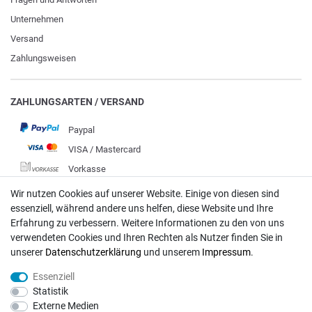
Unternehmen
Versand
Zahlungsweisen
ZAHLUNGSARTEN / VERSAND
Paypal
VISA / Mastercard
Vorkasse
DHL
Wir nutzen Cookies auf unserer Website. Einige von diesen sind
essenziell, während andere uns helfen, diese Website und Ihre
Deutsche Post
Erfahrung zu verbessern. Weitere Informationen zu den von uns
verwendeten Cookies und Ihren Rechten als Nutzer finden Sie in
Bei Fragen wenden Sie sich direkt an unser Service-Team.
unserer
Daten­schutz­erklärung
und unserem
Impressum
.
Montag - Freitag, 09:00 - 18:00
Essenziell
info@rasentraktoren-motoren.de
Statistik
Externe Medien