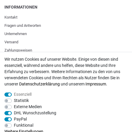
INFORMATIONEN
Kontakt
Fragen und Antworten
Unternehmen
Versand
Zahlungsweisen
Wir nutzen Cookies auf unserer Website. Einige von diesen sind
essenziell, während andere uns helfen, diese Website und Ihre
ZAHLUNGSARTEN / VERSAND
Erfahrung zu verbessern. Weitere Informationen zu den von uns
verwendeten Cookies und Ihren Rechten als Nutzer finden Sie in
Paypal
unserer
Daten­schutz­erklärung
und unserem
Impressum
.
VISA / Mastercard
Essenziell
Vorkasse
Statistik
DHL
Externe Medien
DHL Wunschzustellung
Deutsche Post
PayPal
Funktional
Bei Fragen wenden Sie sich direkt an unser Service-Team.
Weitere Einstellungen