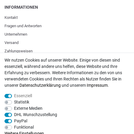
INFORMATIONEN
Kontakt
Fragen und Antworten
Unternehmen
Versand
Zahlungsweisen
Wir nutzen Cookies auf unserer Website. Einige von diesen sind
essenziell, während andere uns helfen, diese Website und Ihre
ZAHLUNGSARTEN / VERSAND
Erfahrung zu verbessern. Weitere Informationen zu den von uns
verwendeten Cookies und Ihren Rechten als Nutzer finden Sie in
Paypal
unserer
Daten­schutz­erklärung
und unserem
Impressum
.
VISA / Mastercard
Essenziell
Vorkasse
Statistik
DHL
Externe Medien
DHL Wunschzustellung
Deutsche Post
PayPal
Funktional
Bei Fragen wenden Sie sich direkt an unser Service-Team.
Weitere Einstellungen