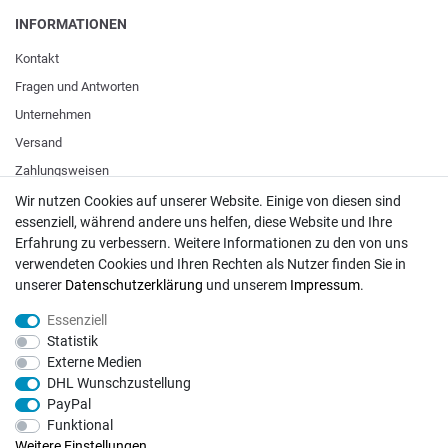
INFORMATIONEN
Kontakt
Fragen und Antworten
Unternehmen
Versand
Zahlungsweisen
Wir nutzen Cookies auf unserer Website. Einige von diesen sind
essenziell, während andere uns helfen, diese Website und Ihre
ZAHLUNGSARTEN / VERSAND
Erfahrung zu verbessern. Weitere Informationen zu den von uns
verwendeten Cookies und Ihren Rechten als Nutzer finden Sie in
Paypal
unserer
Daten­schutz­erklärung
und unserem
Impressum
.
VISA / Mastercard
Essenziell
Vorkasse
Statistik
DHL
Externe Medien
DHL Wunschzustellung
Deutsche Post
PayPal
Funktional
Bei Fragen wenden Sie sich direkt an unser Service-Team.
Weitere Einstellungen