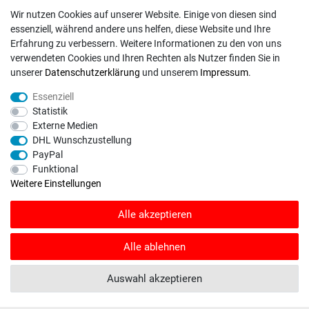
Unternehmen
Wir nutzen Cookies auf unserer Website. Einige von diesen sind
essenziell, während andere uns helfen, diese Website und Ihre
Versand
Erfahrung zu verbessern. Weitere Informationen zu den von uns
Zahlungsweisen
verwendeten Cookies und Ihren Rechten als Nutzer finden Sie in
unserer
Daten­schutz­erklärung
und unserem
Impressum
.
ZAHLUNGSARTEN / VERSAND
Essenziell
Statistik
Paypal
Externe Medien
DHL Wunschzustellung
VISA / Mastercard
PayPal
Vorkasse
Funktional
DHL
Weitere Einstellungen
Deutsche Post
Alle akzeptieren
Bei Fragen wenden Sie sich direkt an unser Service-Team.
Alle ablehnen
Montag - Freitag, 09:00 - 18:00
Auswahl akzeptieren
info@rasentraktoren-motoren.de
MA-Versand GmbH, 53925 Kall, In der Laach 1-3