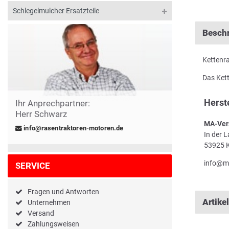
Schlegelmulcher Ersatzteile
Besch
Kettenra
Das Kett
Herst
Ihr Anprechpartner:
Herr Schwarz
MA-Ver
info@rasentraktoren-motoren.de
In der 
53925 K
info@m
SERVICE
Fragen und Antworten
Artike
Unternehmen
Versand
Zahlungsweisen