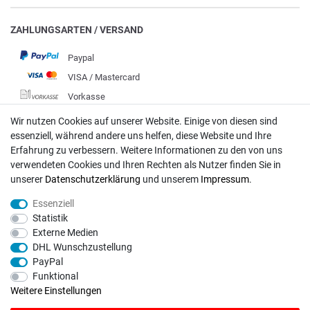
ZAHLUNGSARTEN / VERSAND
Paypal
VISA / Mastercard
Vorkasse
DHL
Wir nutzen Cookies auf unserer Website. Einige von diesen sind
essenziell, während andere uns helfen, diese Website und Ihre
Deutsche Post
Erfahrung zu verbessern. Weitere Informationen zu den von uns
verwendeten Cookies und Ihren Rechten als Nutzer finden Sie in
Bei Fragen wenden Sie sich direkt an unser Service-Team.
unserer
Daten­schutz­erklärung
und unserem
Impressum
.
Montag - Freitag, 09:00 - 18:00
Essenziell
info@rasentraktoren-motoren.de
Statistik
Externe Medien
MA-Versand GmbH, 53925 Kall, In der Laach 1-3
DHL Wunschzustellung
PayPal
Funktional
Weitere Einstellungen