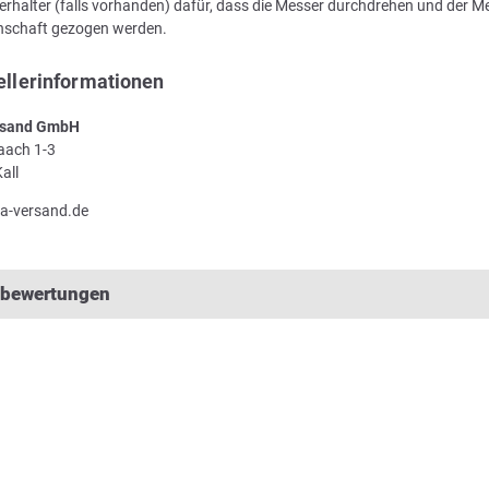
rhalter (falls vorhanden) dafür, dass die Messer durchdrehen und der Me
enschaft gezogen werden.
ellerinformationen
sand GmbH
Laach 1-3
all
a-versand.de
lbewertungen