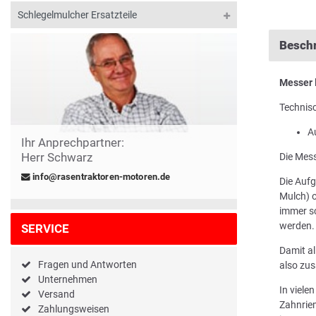
Schlegelmulcher Ersatzteile
Besch
Messer
Technis
A
Ihr Anprechpartner:
Herr Schwarz
Die Mess
info@rasentraktoren-motoren.de
Die Aufg
Mulch) o
immer sc
werden.
SERVICE
Damit al
Fragen und Antworten
also zus
Unternehmen
In viele
Versand
Zahnriem
Zahlungsweisen