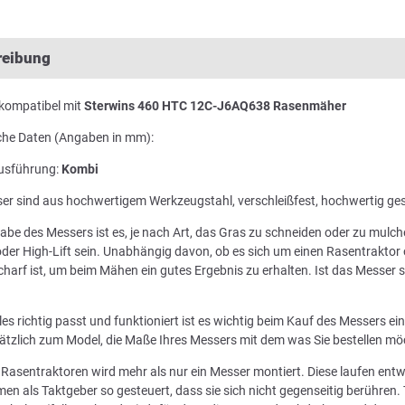
reibung
kompatibel mit
Sterwins 460 HTC 12C-J6AQ638 Rasenmäher
che Daten (Angaben in mm):
usführung:
Kombi
er sind aus hochwertigem Werkzeugstahl, verschleißfest, hochwertig ge
abe des Messers ist es, je nach Art, das Gras zu schneiden oder zu mul
der High-Lift sein. Unabhängig davon, ob es sich um einen Rasentraktor 
harf ist, um beim Mähen ein gutes Ergebnis zu erhalten. Ist das Messer
les richtig passt und funktioniert ist es wichtig beim Kauf des Messers e
ätzlich zum Model, die Maße Ihres Messers mit dem was Sie bestellen mö
n Rasentraktoren wird mehr als nur ein Messer montiert. Diese laufen en
en als Taktgeber so gesteuert, dass sie sich nicht gegenseitig berühren. 